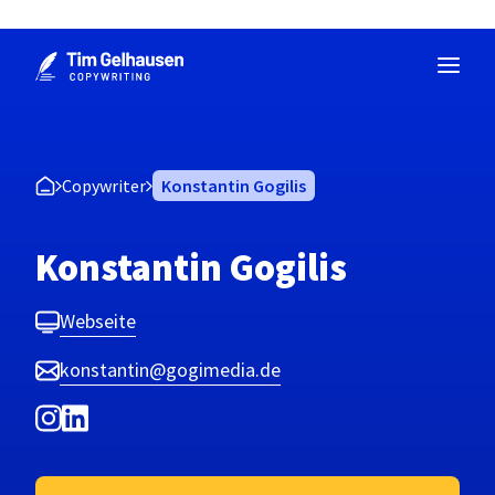
Zum
Inhalt
springen
Copywriter
Konstantin Gogilis
Konstantin Gogilis
Webseite
konstantin@gogimedia.de