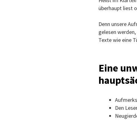
Heißt im Klartex
überhaupt liest o
Denn unsere Aufm
gelesen werden, 
Texte wie eine T
Eine unw
hauptsäc
Aufmerks
Den Leser
Neugierd