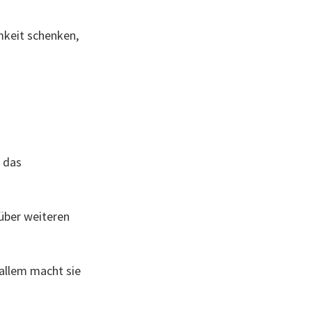
mkeit schenken,
t das
 über weiteren
allem macht sie