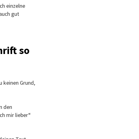
rch einzelne
 auch gut
rift so
u keinen Grund,
nn den
ch mir lieber“