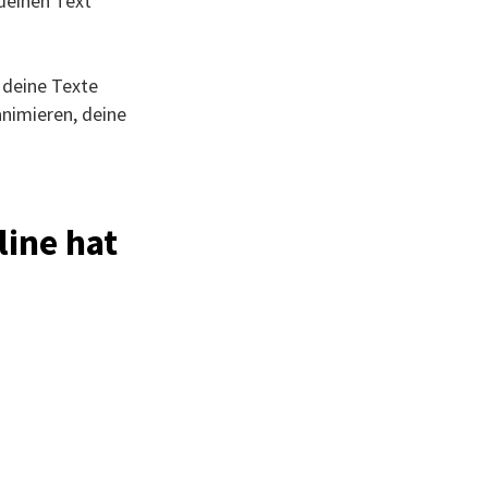
 deinen Text
 deine Texte
animieren, deine
line hat