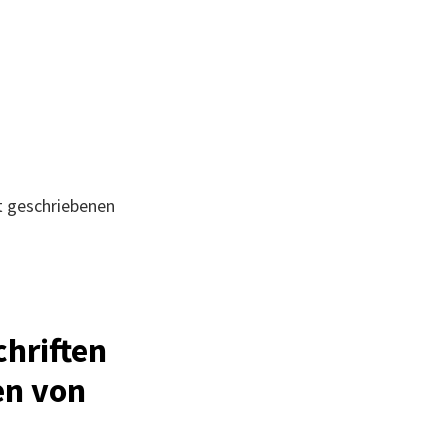
t geschriebenen
chriften
en von