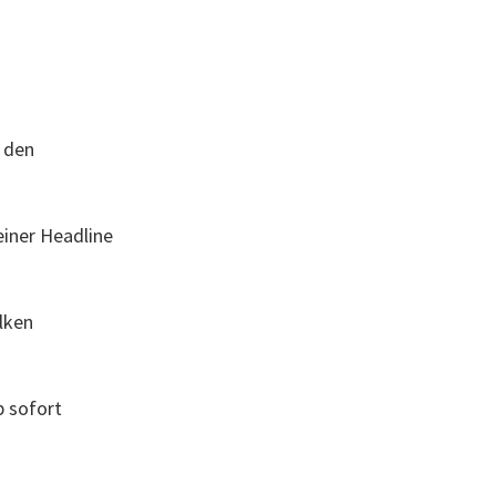
n den
einer Headline
lken
b sofort