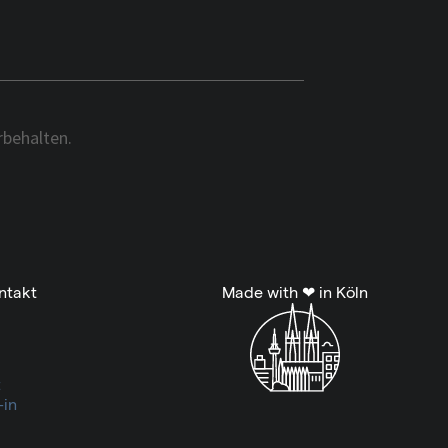
behalten.
ntakt
Made with ❤ in Köln
z
-in