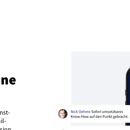
ine
nst-
il-
sion