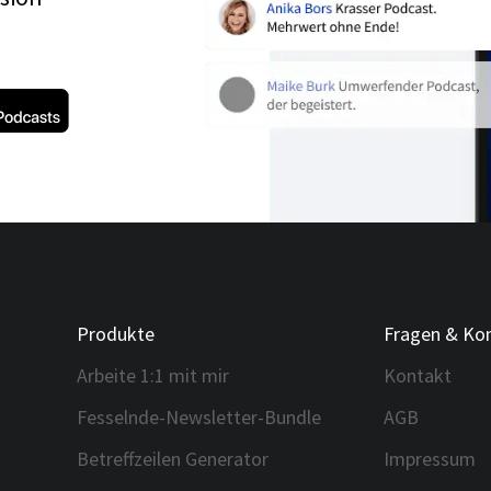
Produkte
Fragen & Ko
Arbeite 1:1 mit mir
Kontakt
Fesselnde-Newsletter-Bundle
AGB
Betreffzeilen Generator
Impressum