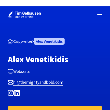
Zum
Inhalt
springen
Copywriter
Alex Venetikidis
Alex Venetikidis
Webseite
hi@themightyandbold.com