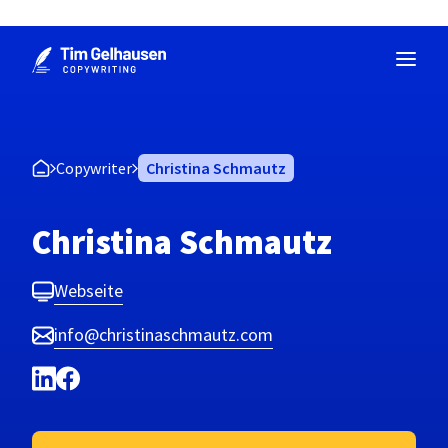
Zum
Inhalt
springen
Copywriter
Christina Schmautz​
Christina Schmautz​
Webseite
info@christinaschmautz.com