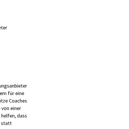
eter
dungsanbieter
rem für eine
ütze Coaches
 von einer
helfen, dass
 statt