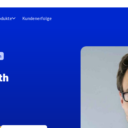
odukte
Kundenerfolge
h
th