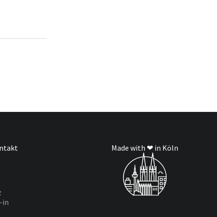
ntakt
Made with ❤ in Köln
z
-in