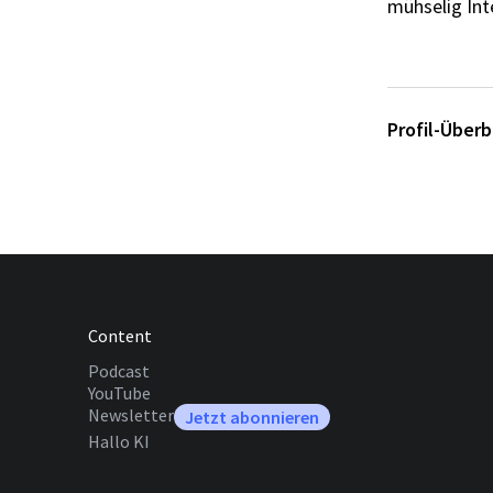
mühselig Int
Profil-Überb
Content
Podcast
YouTube
Newsletter
Jetzt
abonnieren
Hallo KI