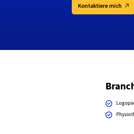
Kontaktiere mich
Branc
Logopä
Physiot