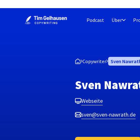
Zum
Inhalt
Podcast
Über
Pr
springen
Copywriter
Sven Nawrat
Sven Nawra
Webseite
sven@sven-nawrath.de