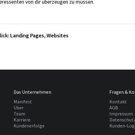
eressenten von dir überzeugen zu müssen.
lick:
Landing Pages
,
Websites
Das Unternehmen
Fragen & Ko
Manifest
Kontakt
Über
AGB
Team
Impressum
Karriere
Datenschut
Kundenerfolge
Kunden-Log