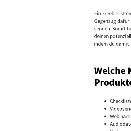
Ein Freebie ist e
Gegenzug dafür 
senden. Somit fu
deinen potenziell
indem du damit 
Welche M
Produkt
Checklist
Videoseri
Webinare
Audiodat