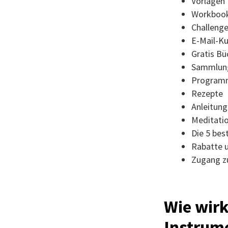
Vorlagen
Workboo
Challeng
E-Mail-Ku
Gratis Bü
Sammlung
Programm
Rezepte
Anleitun
Meditati
Die 5 bes
Rabatte 
Zugang z
Wie wirk
Instrume