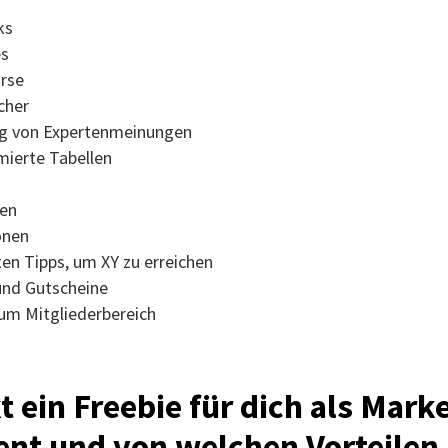
ks
es
rse
cher
 von Expertenmeinungen
ierte Tabellen
gen
onen
ten Tipps, um XY zu erreichen
und Gutscheine
um Mitgliederbereich
t ein Freebie für dich als Mark
nt und von welchen Vorteilen