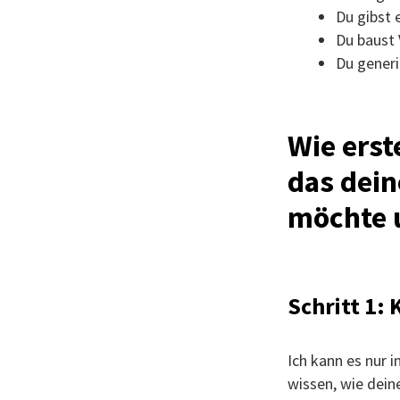
Du gibst
Du baust 
Du generi
Wie erst
das dein
möchte u
Schritt 1:
Ich kann es nur 
wissen, wie dein