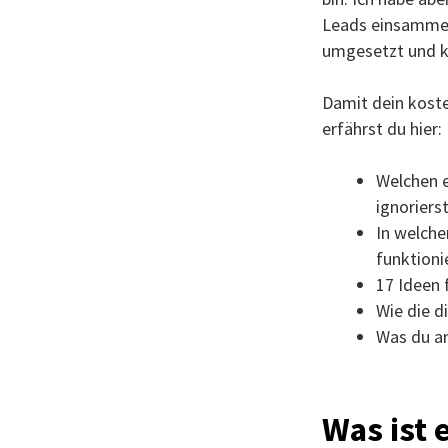
Leads einsammeln
umgesetzt und ka
Damit dein koste
erfährst du hier:
Welchen e
ignoriers
In welche
funktioni
17 Ideen 
Wie die 
Was du an
Was ist 