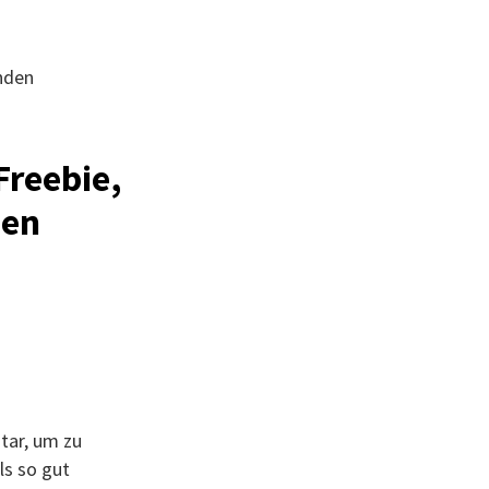
nden
Freebie,
ben
tar, um zu
ls so gut